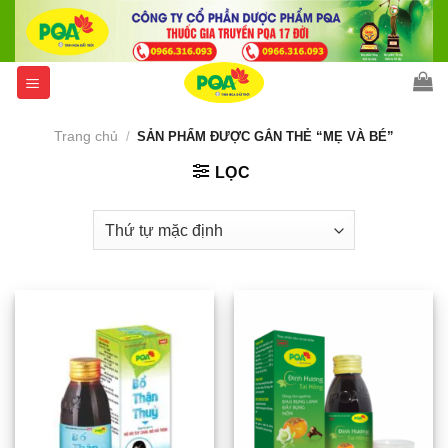
Skip
to
content
Trang chủ
/
SẢN PHẨM ĐƯỢC GẮN THẺ “MẸ VÀ BÉ”
LỌC