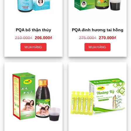
PQA bổ thận thủy
PQA đinh hương tai hồng
210.000
₫
206.000
₫
275.000
₫
270.000
₫
MUA HÀNG
MUA HÀNG