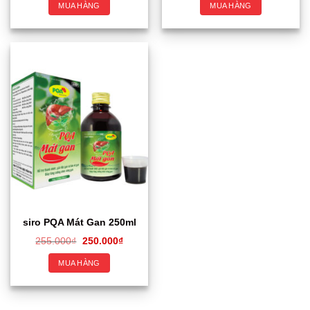
MUA HÀNG
MUA HÀNG
siro PQA Mát Gan 250ml
255.000
₫
250.000
₫
MUA HÀNG