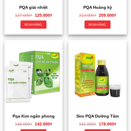
PQA giải nhiệt
PQA Hoàng kỳ
127.000
₫
125.000
₫
213.000
₫
209.000
₫
MUA HÀNG
MUA HÀNG
Pqa Kim ngân phong
Siro PQA Dưỡng Tâm
145.000
₫
142.000
₫
181.000
₫
178.000
₫