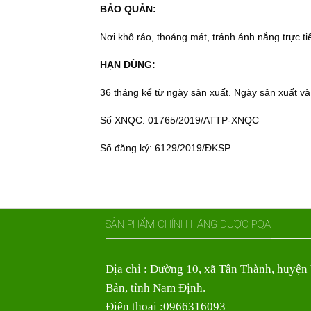
BẢO QUẢN:
Nơi khô ráo, thoáng mát, tránh ánh nắng trực ti
HẠN DÙNG:
36 tháng kể từ ngày sản xuất. Ngày sản xuất
Số XNQC: 01765/2019/ATTP-XNQC
Số đăng ký: 6129/2019/ĐKSP
SẢN PHẨM CHÍNH HÃNG DƯỢC PQA
Địa chỉ : Đường 10, xã Tân Thành, huyện
Bản, tỉnh Nam Định.
Điện thoại :0966316093