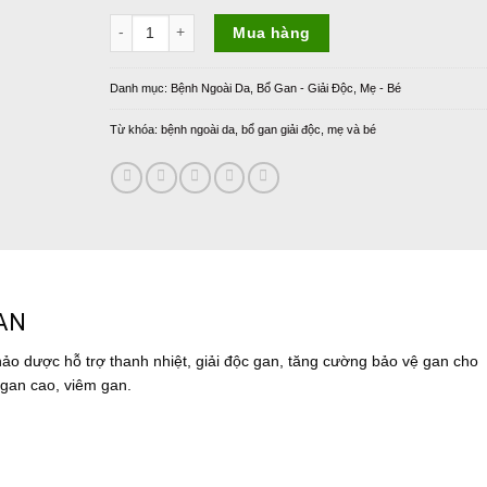
siro PQA Mát Gan 250ml số lượng
Mua hàng
Danh mục:
Bệnh Ngoài Da
,
Bổ Gan - Giải Độc
,
Mẹ - Bé
Từ khóa:
bệnh ngoài da
,
bổ gan giải độc
,
mẹ và bé
AN
ảo dược hỗ trợ thanh nhiệt, giải độc gan, tăng cường bảo vệ gan cho
gan cao, viêm gan.