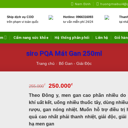
Nam Định
huongmaibui4@
Ship dịch vụ COD
Hotline: 0966316093
Thanh
trên phạm vi toàn quốc
tư vấn miễn phí 24/24
tại nh
ẩm
Cẩm nang sức khỏe
Hệ thống phân phối
Liên hệ
Giỏ hàn
siro PQA Mát Gan 250ml
Trang chủ
Bổ Gan - Giải Độc
/
250.000
₫
₫
255.000
Theo Đông y, men gan cao phần nhiều do
khí uất kết, uống nhiều thuốc tây, dùng nhiều
rượu, gan nóng nhiệt. Muốn hỗ trợ điều trị 
quả cao nhất phải thanh nhiệt, giải độc, giải 
hạ men gan