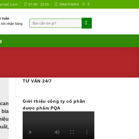
gmail.com
07:00 - 23:00
0966316093
 toán
Tìm
à khi nhận hàng.
kiếm:
g
TƯ VẤN 24/7
Giới thiệu công ty cổ phần
 can
dược phẩm PQA
 bia
hiệu
uất,