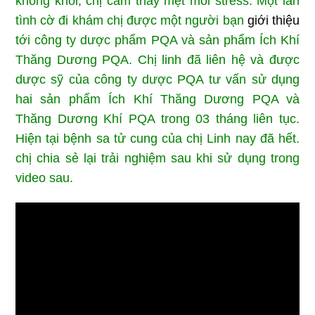
không khỏi, chị cảm thấy mệt mỏi stress. Một lần
tình cờ đi khám chị được một người bạn
giới thiệu
tới công ty dược phẩm PQA và sản phẩm Ích Khí
Thăng Dương PQA. Chị linh đã liên hệ và được
dược sỹ của công ty dược PQA tư vấn sử dụng
hai sản phẩm Ích Khí Thăng Dương PQA và
Thăng Dương Khí PQA trong 03 tháng liên tục.
Hiện tại bệnh sa tử cung của chị Linh nay đã hết.
chị chia sẻ lại trải nghiệm sau khi sử dụng trong
video sau.