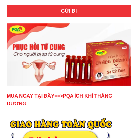
MUA NGAY TẠI ĐÂY==>PQA ÍCH KHÍ THĂNG
DƯƠNG