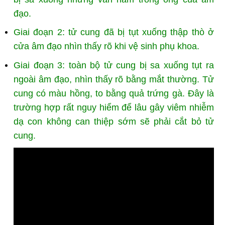
đạo.
Giai đoạn 2: tử cung đã bị tụt xuống thập thò ở
cửa âm đạo nhìn thấy rõ khi vệ sinh phụ khoa.
Giai đoạn 3: toàn bộ tử cung bị sa xuống tụt ra
ngoài âm đạo, nhìn thấy rõ bằng mắt thường. Tử
cung có màu hồng, to bằng quả trứng gà. Đây là
trường hợp rất nguy hiểm để lâu gây viêm nhiễm
dạ con không can thiệp sớm sẽ phải cắt bỏ tử
cung.