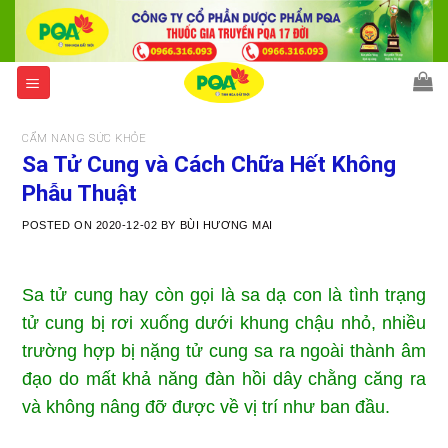
Skip
to
content
CẨM NANG SỨC KHỎE
Sa Tử Cung và Cách Chữa Hết Không
Phẫu Thuật
POSTED ON
2020-12-02
BY
BÙI HƯƠNG MAI
Sa tử cung hay còn gọi là sa dạ con là tình trạng
tử cung bị rơi xuống dưới khung chậu nhỏ, nhiều
trường hợp bị nặng tử cung sa ra ngoài thành âm
đạo do mất khả năng đàn hồi dây chằng căng ra
và không nâng đỡ được về vị trí như ban đầu.