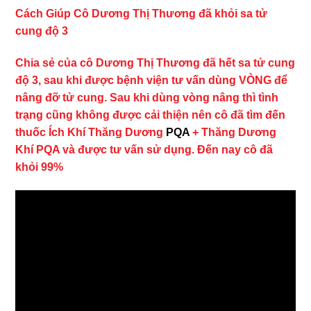
Cách Giúp Cô Dương Thị Thương đã khỏi sa tử
cung độ 3
Chia sẻ của cô Dương Thị Thương đã hết sa tử cung
độ 3, sau khi được bệnh viện tư vấn dùng VÒNG để
nâng đỡ tử cung. Sau khi dùng vòng nâng thì tình
trạng cũng không được cải thiện nên cô đã tìm đến
thuốc Ích Khí Thăng Dương
PQA
+ Thăng Dương
Khí PQA và được tư vấn sử dụng. Đến nay cô đã
khỏi 99%