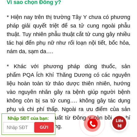
Vì sao chọn Đông y?
* Hiện nay trên thị trường Tây Y chưa có phương
pháp giải quyết triệt để sa tử cung ngoài phẫu
thuật. Tuy nhiên phẫu thuật cắt tử cung gây nhiều
tác hại đến phụ nữ như rối loạn nội tiết, bốc hỏa,
nám da, sạm da….
* Khác với phương pháp dùng thuốc, sản
phẩm PQA Ích Khí Thăng Dương có các nguyên
liệu hoàn toàn từ thảo dược thiên nhiên, hướng
vào nguyên nhân gây ra bệnh giúp người bệnh
không còn bị sa tử cung…. không gây tác dụng
phụ và chi phí thấp. Ngoài ra ưu điểm của sản
phẩm được chiết xuất từ Đông y còn bồi bổ khí
Nhập SĐT của bạn:
huyết cho người uống.