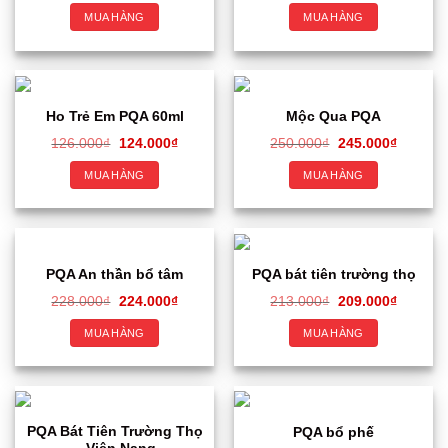
MUA HÀNG
MUA HÀNG
Ho Trẻ Em PQA 60ml
Mộc Qua PQA
126.000
₫
124.000
₫
250.000
₫
245.000
₫
MUA HÀNG
MUA HÀNG
PQA An thần bổ tâm
PQA bát tiên trường thọ
228.000
₫
224.000
₫
213.000
₫
209.000
₫
MUA HÀNG
MUA HÀNG
PQA Bát Tiên Trường Thọ
PQA bổ phế