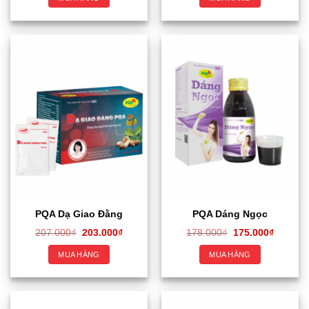
PQA Dạ Giao Đằng
PQA Dáng Ngọc
207.000
₫
203.000
₫
178.000
₫
175.000
₫
MUA HÀNG
MUA HÀNG