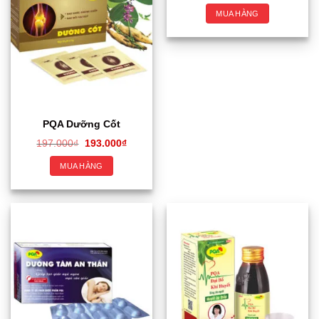
MUA HÀNG
PQA Dưỡng Cốt
197.000
₫
193.000
₫
MUA HÀNG