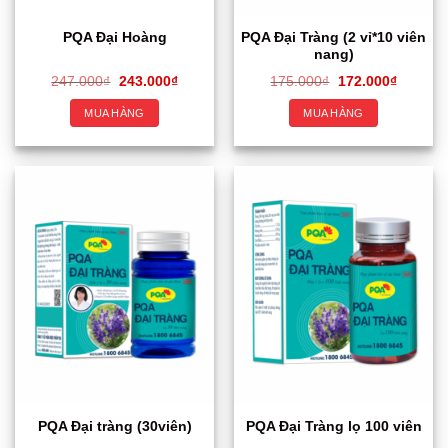
PQA Đại Tràng (2 vỉ*10 viên
PQA Đại Hoàng
nang)
247.000
₫
243.000
₫
175.000
₫
172.000
₫
MUA HÀNG
MUA HÀNG
PQA Đại tràng (30viên)
PQA Đại Tràng lọ 100 viên