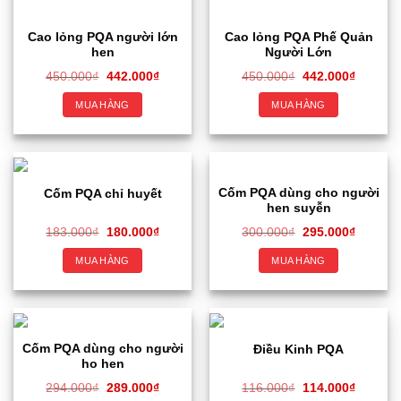
Cao lỏng PQA người lớn
Cao lỏng PQA Phế Quản
hen
Người Lớn
450.000
₫
442.000
₫
450.000
₫
442.000
₫
MUA HÀNG
MUA HÀNG
Cốm PQA dùng cho người
Cốm PQA chỉ huyết
hen suyễn
183.000
₫
180.000
₫
300.000
₫
295.000
₫
MUA HÀNG
MUA HÀNG
Cốm PQA dùng cho người
Điều Kinh PQA
ho hen
294.000
₫
289.000
₫
116.000
₫
114.000
₫