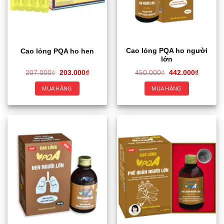
Cao lỏng PQA ho người
Cao lỏng PQA ho hen
lớn
207.000
₫
203.000
₫
450.000
₫
442.000
₫
MUA HÀNG
MUA HÀNG