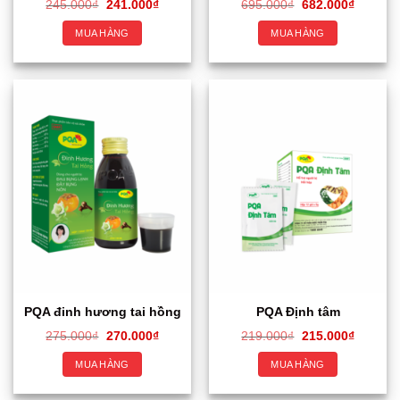
245.000
₫
241.000
₫
695.000
₫
682.000
₫
MUA HÀNG
MUA HÀNG
PQA đinh hương tai hồng
PQA Định tâm
275.000
₫
270.000
₫
219.000
₫
215.000
₫
MUA HÀNG
MUA HÀNG