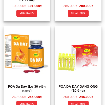
195.000
₫
191.000
₫
285.000
₫
280.000
₫
MUA HÀNG
MUA HÀNG
PQA Dạ Dày (Lọ 30 viên
PQA DẠ DÀY DẠNG ỐNG
nang)
(10 ống)
260.000
₫
255.000
₫
250.000
₫
245.000
₫
MUA HÀNG
MUA HÀNG