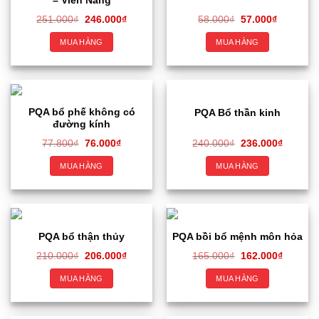
– Viên Nang
251.000
₫
246.000
₫
58.000
₫
57.000
₫
MUA HÀNG
MUA HÀNG
PQA bổ phế không có
PQA Bổ thần kinh
đường kính
77.800
₫
76.000
₫
240.000
₫
236.000
₫
MUA HÀNG
MUA HÀNG
PQA bổ thận thủy
PQA bồi bổ mệnh môn hỏa
210.000
₫
206.000
₫
165.000
₫
162.000
₫
MUA HÀNG
MUA HÀNG