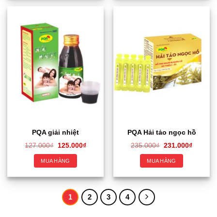
PQA giải nhiệt
PQA Hải tảo ngọc hồ
127.000
₫
125.000
₫
235.000
₫
231.000
₫
MUA HÀNG
MUA HÀNG
1
2
3
4