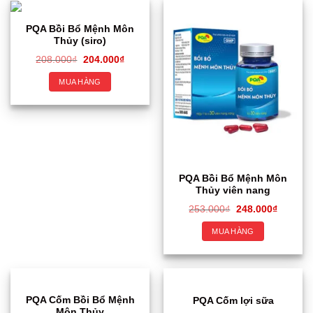
PQA Bồi Bổ Mệnh Môn
Thủy (siro)
208.000
₫
204.000
₫
MUA HÀNG
PQA Bồi Bổ Mệnh Môn
Thủy viên nang
253.000
₫
248.000
₫
MUA HÀNG
PQA Cốm Bồi Bổ Mệnh
PQA Cốm lợi sữa
Môn Thủy