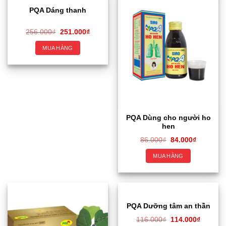
PQA Dáng thanh
256.000
₫
251.000
₫
MUA HÀNG
PQA Dùng cho người ho
hen
86.000
₫
84.000
₫
MUA HÀNG
PQA Dưỡng tâm an thần
116.000
₫
114.000
₫