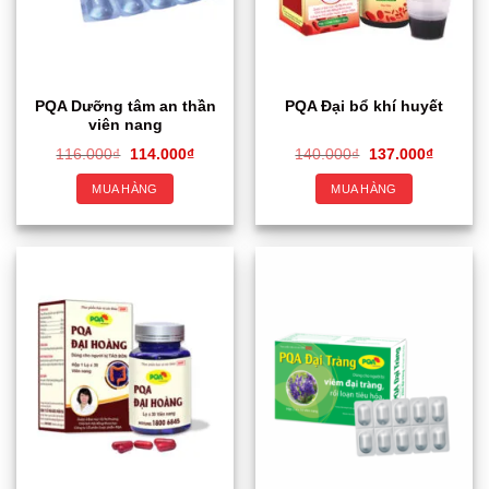
PQA Dưỡng tâm an thần
PQA Đại bổ khí huyết
viên nang
116.000
₫
114.000
₫
140.000
₫
137.000
₫
MUA HÀNG
MUA HÀNG