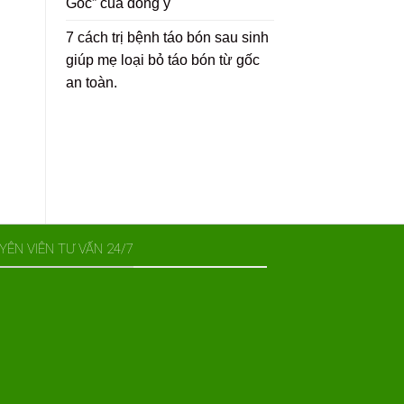
Gốc” của đông y
7 cách trị bệnh táo bón sau sinh
giúp mẹ loại bỏ táo bón từ gốc
an toàn.
YÊN VIÊN TƯ VẤN 24/7