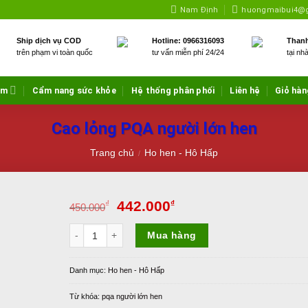
Nam Định
huongmaibui4@
Ship dịch vụ COD
Hotline: 0966316093
Thanh
trên phạm vi toàn quốc
tư vấn miễn phí 24/24
tại nh
ẩm
Cẩm nang sức khỏe
Hệ thống phân phối
Liên hệ
Giỏ hàn
Cao lỏng PQA người lớn hen
Trang chủ
Ho hen - Hô Hấp
/
442.000
₫
₫
450.000
Cao lỏng PQA người lớn hen số lượng
Mua hàng
Danh mục:
Ho hen - Hô Hấp
Từ khóa:
pqa người lớn hen