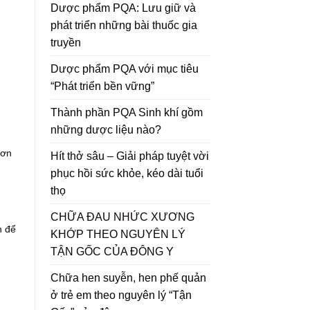
Dược phẩm PQA: Lưu giữ và
phát triển những bài thuốc gia
truyền
Dược phẩm PQA với mục tiêu
“Phát triển bền vững”
Thành phần PQA Sinh khí gồm
những dược liệu nào?
cơn
Hít thở sâu – Giải pháp tuyệt vời
phục hồi sức khỏe, kéo dài tuổi
thọ
CHỮA ĐAU NHỨC XƯƠNG
n để
KHỚP THEO NGUYÊN LÝ
TẬN GỐC CỦA ĐÔNG Y
Chữa hen suyễn, hen phế quản
ở trẻ em theo nguyên lý “Tận