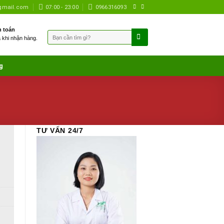
gmail.com
07:00 - 23:00
0966316093
 toán
Tìm
à khi nhận hàng.
kiếm:
g
TƯ VẤN 24/7