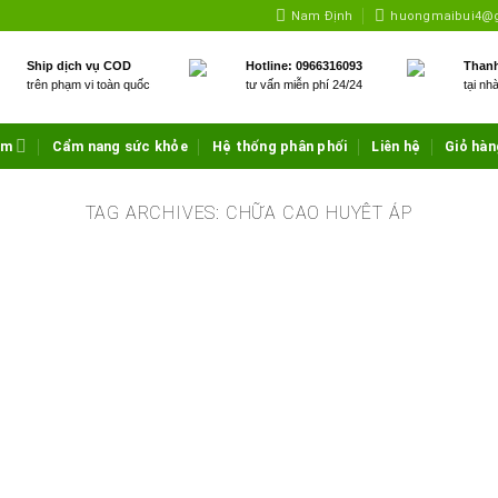
Nam Định
huongmaibui4@
Ship dịch vụ COD
Hotline: 0966316093
Thanh
trên phạm vi toàn quốc
tư vấn miễn phí 24/24
tại nh
ẩm
Cẩm nang sức khỏe
Hệ thống phân phối
Liên hệ
Giỏ hàn
TAG ARCHIVES:
CHỮA CAO HUYÊT ÁP