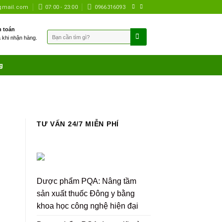
gmail.com
07:00 - 23:00
0966316093
 toán
Tìm
à khi nhận hàng.
kiếm:
g
TƯ VẤN 24/7 MIỄN PHÍ
Dược phẩm PQA: Nâng tầm
sản xuất thuốc Đông y bằng
khoa học công nghệ hiện đại