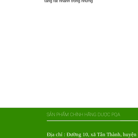
tăng rất nhanh trong những
SẢN PHẨM CHÍNH HÃNG DƯỢC PQA
Địa chỉ : Đường 10, xã Tân Thành, huyện