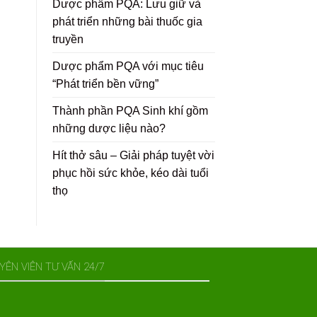
Dược phẩm PQA: Lưu giữ và
phát triển những bài thuốc gia
truyền
Dược phẩm PQA với mục tiêu
“Phát triển bền vững”
Thành phần PQA Sinh khí gồm
những dược liệu nào?
Hít thở sâu – Giải pháp tuyệt vời
phục hồi sức khỏe, kéo dài tuổi
thọ
YÊN VIÊN TƯ VẤN 24/7