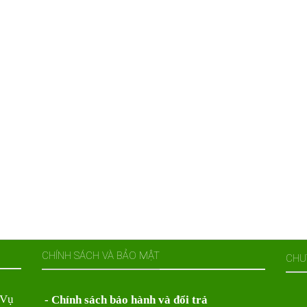
CHÍNH SÁCH VÀ BẢO MẬT
CHU
 Vụ
- Chính sách bảo hành và đổi trả