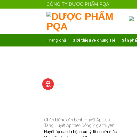
Skip
CÔNG TY DƯỢC PHẨM PQA
to
content
Trang chủ
Giới thiệu về chúng tôi
Sản ph
21
Th5
Chặn Đứng căn bệnh Huyết Áp Cao,
Tăng Huyết Áp theo Đông Y gia truyền
Huyết áp cao là bệnh có tỷ lệ người mắc