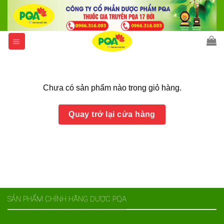
Skip
to
content
Chưa có sản phẩm nào trong giỏ hàng.
Quay trở lại cửa hàng
SẢN PHẨM CHÍNH HÃNG DƯỢC PQA