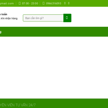
gmail.com
07:00 - 23:00
0966316093
 toán
Tìm
à khi nhận hàng.
kiếm:
g
YÊN VIÊN TƯ VẤN 24/7