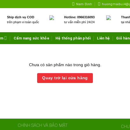
Nam Định
huongmaibui4@
Ship dịch vụ COD
Hotline: 0966316093
Thanh
trên phạm vi toàn quốc
tư vấn miễn phí 24/24
tại nh
ẩm
Cẩm nang sức khỏe
Hệ thống phân phối
Liên hệ
Giỏ hàn
Chưa có sản phẩm nào trong giỏ hàng.
Quay trở lại cửa hàng
CHÍNH SÁCH VÀ BẢO MẬT
CHU