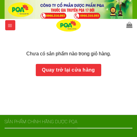
Skip
to
content
Chưa có sản phẩm nào trong giỏ hàng.
Quay trở lại cửa hàng
SẢN PHẨM CHÍNH HÃNG DƯỢC PQA