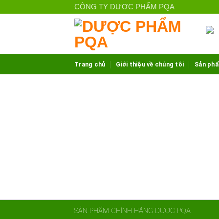
Skip
CÔNG TY DƯỢC PHẨM PQA
to
content
Trang chủ
Giới thiệu về chúng tôi
Sản ph
SẢN PHẨM CHÍNH HÃNG DƯỢC PQA