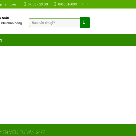
gmail.com
07:00 - 23:00
0966316093
 toán
Tìm
à khi nhận hàng.
kiếm:
g
YÊN VIÊN TƯ VẤN 24/7