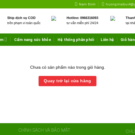
Nam Định
huongmaibui4@
Ship dịch vụ COD
Hotline: 0966316093
Thanh
trên phạm vi toàn quốc
tư vấn miễn phí 24/24
tại nh
ẩm
Cẩm nang sức khỏe
Hệ thống phân phối
Liên hệ
Giỏ hàn
Chưa có sản phẩm nào trong giỏ hàng.
Quay trở lại cửa hàng
CHÍNH SÁCH VÀ BẢO MẬT
CHU